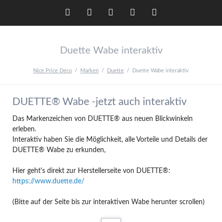
Twitter
LinkedIn
Instagram
Facebook
RSS-
Duette Wabe interaktiv
Feed
Nice Price Deco
Marken
Duette
Duette Wabe interaktiv
DUETTE® Wabe -jetzt auch interaktiv
Das Markenzeichen von DUETTE® aus neuen Blickwinkeln
erleben.
Interaktiv haben Sie die Möglichkeit, alle Vorteile und Details der
DUETTE® Wabe zu erkunden,
Hier geht's direkt zur Herstellerseite von DUETTE®:
https://www.duette.de/
(Bitte auf der Seite bis zur interaktiven Wabe herunter scrollen)